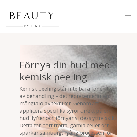
Förnya din hud med
kemisk peeling
Kemisk peeling står inte bara för en typ
av behandling – det representerar en
mångfald av tekniker. Genom att
applicera specifika syror direkt på din
hud, lyfter och förnyar vi dess yttre skikt.
Detta tar bort trötta, gamla celler och
sparkar samtidigt igång processen för