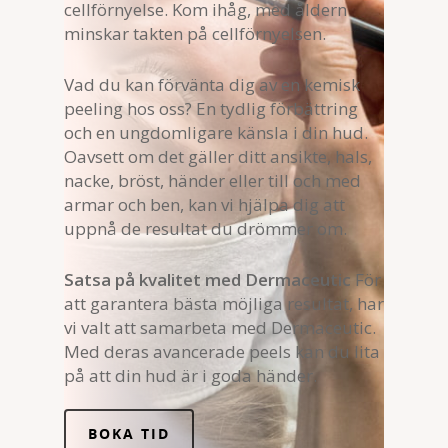
cellförnyelse. Kom ihåg, med åldern
minskar takten på cellförnyelsen.
Vad du kan förvänta dig av en kemisk
peeling hos oss? En tydlig förbättring
och en ungdomligare känsla i din hud.
Oavsett om det gäller ditt ansikte, hals,
nacke, bröst, händer eller till och med
armar och ben, kan vi hjälpa dig att
uppnå de resultat du drömmer om.
Satsa på kvalitet med Dermaceutic
För
att garantera bästa möjliga resultat, har
vi valt att samarbeta med Dermaceutic.
Med deras avancerade peels kan du lita
på att din hud är i goda händer.
BOKA TID