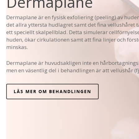
Dermaplane
Dermaplane är en fysisk exfoliering (peeling) av huden
det allra yttersta hudlagret samt det fina vellushåret 
ett speciellt skalpellblad. Detta simulerar cellförnyels
huden, ökar cirkulationen samt att fina linjer och förs
minskas.
Dermaplane är huvudsakligen inte en hårbortagning
men en väsentlig del i behandlingen är att vellushår (f
LÄS MER OM BEHANDLINGEN