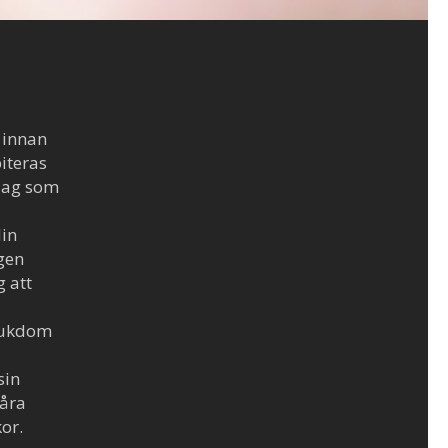
 innan
iteras
 Jag som
din
gen
 att
sjukdom
sin
våra
or.