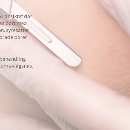
 i ansiktet där
tas bort med
en, syresätter
torade porer
sbehandling
jun) avlägsnas.