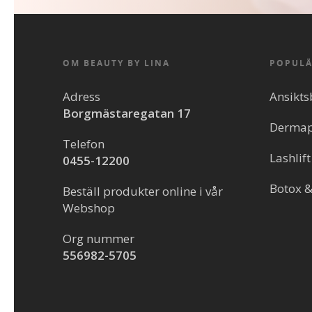
OM BEAUTY BY LINA
POPULÄ
Adress
Ansikts
Borgmästaregatan 17
Derma
Telefon
Lashlift
0455-12200
Botox & 
Beställ produkter online i vår
Webshop
Org nummer
556982-5705